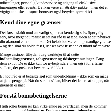
udbetalinger, personlig kundeservice og adgang til eksklusive
turneringer eller events. Det kan være en attraktiv pakke – men det er
vigtigt at huske, at større bonusser også betyder større risici.
Kend dine egne grænser
Det første skridt mod ansvarligt spil er at kende sig selv. Spørg dig
selv, hvor meget du realistisk set har råd til at tabe, uden at det påvirker
din økonomi eller dit humør. Det beløb bør være din personlige grænse
– og den skal du holde fast i, uanset hvor fristende et tilbud måtte være.
Mange casinoer tilbyder i dag værktøjer til at sætte
indbetalingsgrænser
,
tabsgrænser
og
tidsbegrænsninger
. Brug
dem aktivt. De er ikke kun for nybegyndere, men også for erfarne
spillere, der ønsker at bevare overblikket.
Et godt råd er at betragte spil som underholdning – ikke som en måde
at tjene penge på. Når du ser det sådan, bliver det lettere at stoppe, når
grænsen er nået.
Forstå bonusbetingelserne
High roller bonusser kan virke enkle på overfladen, men de kommer
næsten altid med betingelser. Det kan være
omsætningskrav
,