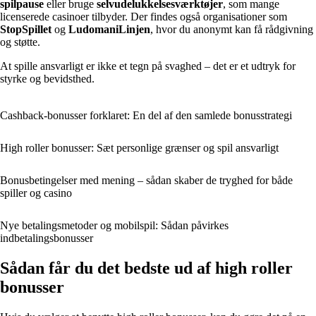
spilpause
eller bruge
selvudelukkelsesværktøjer
, som mange
licenserede casinoer tilbyder. Der findes også organisationer som
StopSpillet
og
LudomaniLinjen
, hvor du anonymt kan få rådgivning
og støtte.
At spille ansvarligt er ikke et tegn på svaghed – det er et udtryk for
styrke og bevidsthed.
Cashback-bonusser forklaret: En del af den samlede bonusstrategi
High roller bonusser: Sæt personlige grænser og spil ansvarligt
Bonusbetingelser med mening – sådan skaber de tryghed for både
spiller og casino
Nye betalingsmetoder og mobilspil: Sådan påvirkes
indbetalingsbonusser
Sådan får du det bedste ud af high roller
bonusser